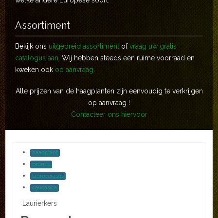
welke andere Europese soort.
Assortiment
Bekijk ons
uitgebreid assortiment
of
vraag uw gratis
catalogus aan
. Wij hebben steeds een ruime voorraad en
kweken ook
op aanvraag
.
Alle prijzen van de haagplanten zijn eenvoudig te verkrijgen
op aanvraag !
Contacteer ons hiervoor
haagplant
prunus
laurocerasus
caucasica
Laurierkers