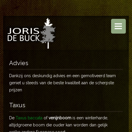
HOME
BOOMKWEKERIJ
TUINEN
ASSORTIMENT
Advies
CONTACT
Dankzij ons deskundig advies en een gemotiveerd team
geniet u steeds van de beste kwaliteit aan de scherpste
prijzen
Taxus
De
Taxus baccata
of
venijnboom
is een winterharde,
altijdgroene boom die ouder kan worden dan gelijk