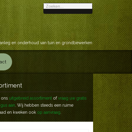
anleg en onderhoud van tuin en grondbewerken
act
ortiment
k ons
uitgebreid assortiment
of
vraag uw gratis
ogus aan
. Wij hebben steeds een ruime
aad en kweken ook
op aanvraag
.