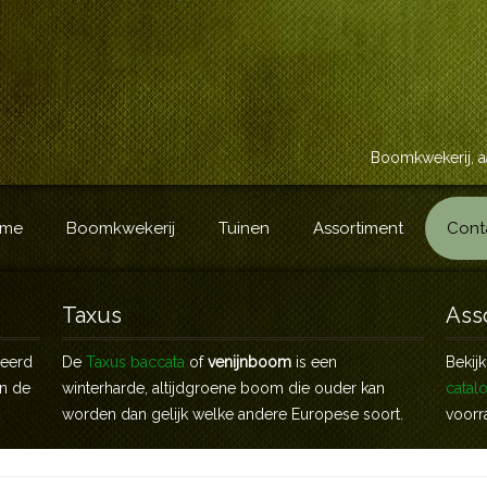
Boomkwekerij, a
me
Boomkwekerij
Tuinen
Assortiment
Cont
Taxus
Ass
veerd
De
Taxus baccata
of
venijnboom
is een
Bekij
an de
winterharde, altijdgroene boom die ouder kan
catal
worden dan gelijk welke andere Europese soort.
voorr