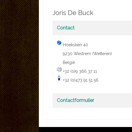
Joris De Buck
Contact
Hoeksken 40
9230 Westrem (Wetteren)
België
+32 (0)9 366 37 11
+32 (0)473 91 51 56
Contactformulier
Zend een E-mail. Alle veld