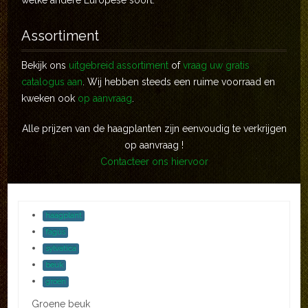
welke andere Europese soort.
Assortiment
Bekijk ons
uitgebreid assortiment
of
vraag uw gratis
catalogus aan
. Wij hebben steeds een ruime voorraad en
kweken ook
op aanvraag
.
Alle prijzen van de haagplanten zijn eenvoudig te verkrijgen
op aanvraag !
Contacteer ons hiervoor
haagplant
fagus
sylvatica
beuk
groen
Groene beuk