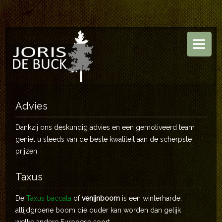
HOME
BOOMKWEKERIJ
TUINEN
ASSORTIMENT
Advies
CONTACT
Dankzij ons deskundig advies en een gemotiveerd team
geniet u steeds van de beste kwaliteit aan de scherpste
prijzen
Taxus
De
Taxus baccata
of
venijnboom
is een winterharde,
altijdgroene boom die ouder kan worden dan gelijk