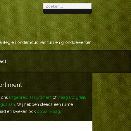
anleg en onderhoud van tuin en grondbewerken
act
ortiment
k ons
uitgebreid assortiment
of
vraag uw gratis
ogus aan
. Wij hebben steeds een ruime
aad en kweken ook
op aanvraag
.