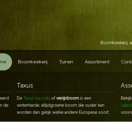
Boomkwekerij, a
me
Boomkwekerij
Tuinen
Assortiment
Cont
Taxus
Ass
veerd
De
Taxus baccata
of
venijnboom
is een
Bekij
an de
winterharde, altijdgroene boom die ouder kan
catal
worden dan gelijk welke andere Europese soort.
voorr