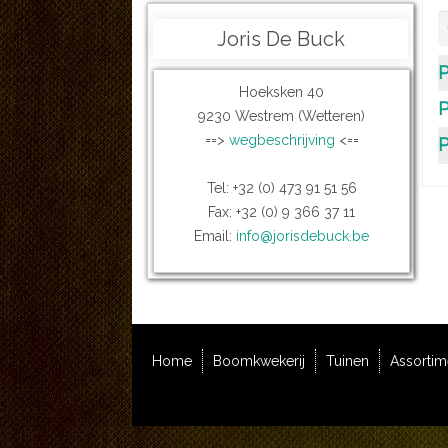
Joris De Buck
P
Hoeksken 40
P
9230 Westrem (Wetteren)
==>
wegbeschrijving
<==
P
Tel: +32 (0) 473 91 51 56
Fax: +32 (0) 9 366 37 11
Email:
info@jorisdebuck.be
Home
Boomkwekerij
Tuinen
Assortim