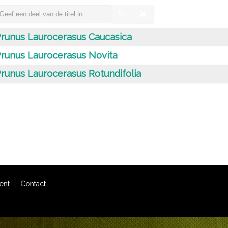
runus Laurocerasus Caucasica
runus Laurocerasus Novita
runus Laurocerasus Rotundifolia
ent
Contact