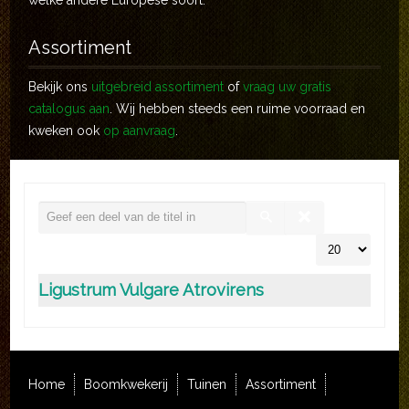
welke andere Europese soort.
Assortiment
Bekijk ons
uitgebreid assortiment
of
vraag uw gratis
catalogus aan
. Wij hebben steeds een ruime voorraad en
kweken ook
op aanvraag
.
Ligustrum Vulgare Atrovirens
Home
Boomkwekerij
Tuinen
Assortiment