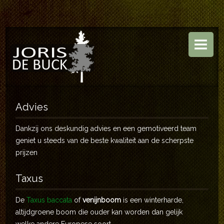
HOME
BOOMKWEKERIJ
TUINEN
ASSORTIMENT
Advies
CONTACT
Dankzij ons deskundig advies en een gemotiveerd team
geniet u steeds van de beste kwaliteit aan de scherpste
prijzen
Taxus
De
Taxus baccata
of
venijnboom
is een winterharde,
altijdgroene boom die ouder kan worden dan gelijk