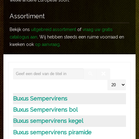
welke andere Europese soort.
Assortiment
Bekijk ons
uitgebreid assortiment
of
vraag uw gratis
catalogus aan
. Wij hebben steeds een ruime voorraad en
kweken ook
op aanvraag
.
Buxus Sempervirens
Buxus Sempervirens bol
Buxus sempervirens kegel
Buxus sempervirens piramide