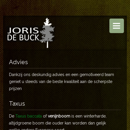
HOME
BOOMKWEKERIJ
TUINEN
ASSORTIMENT
Advies
CONTACT
Dankzij ons deskundig advies en een gemotiveerd team
geniet u steeds van de beste kwaliteit aan de scherpste
prijzen
Taxus
De
Taxus baccata
of
venijnboom
is een winterharde,
altijdgroene boom die ouder kan worden dan gelijk