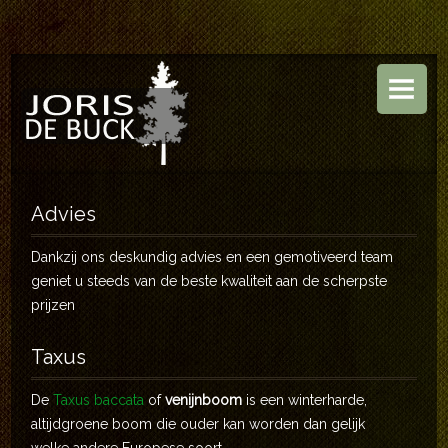
HOME
BOOMKWEKERIJ
TUINEN
ASSORTIMENT
Advies
CONTACT
Dankzij ons deskundig advies en een gemotiveerd team
geniet u steeds van de beste kwaliteit aan de scherpste
prijzen
Taxus
De
Taxus baccata
of
venijnboom
is een winterharde,
altijdgroene boom die ouder kan worden dan gelijk