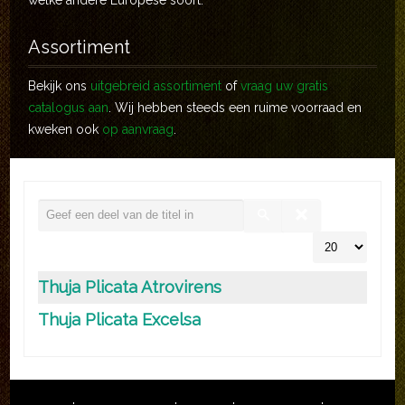
welke andere Europese soort.
Assortiment
Bekijk ons
uitgebreid assortiment
of
vraag uw gratis
catalogus aan
. Wij hebben steeds een ruime voorraad en
kweken ook
op aanvraag
.
Thuja Plicata Atrovirens
Thuja Plicata Excelsa