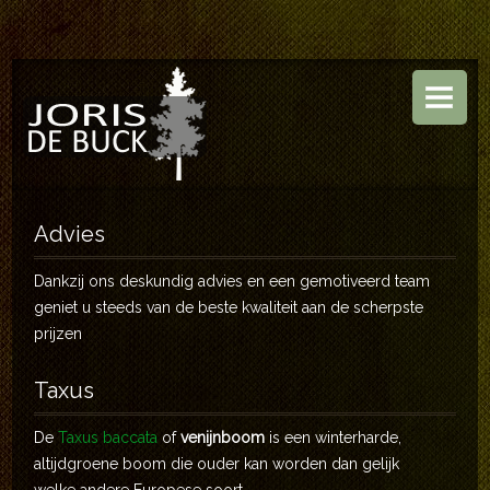
HOME
BOOMKWEKERIJ
TUINEN
ASSORTIMENT
Advies
CONTACT
Dankzij ons deskundig advies en een gemotiveerd team
geniet u steeds van de beste kwaliteit aan de scherpste
prijzen
Taxus
De
Taxus baccata
of
venijnboom
is een winterharde,
altijdgroene boom die ouder kan worden dan gelijk