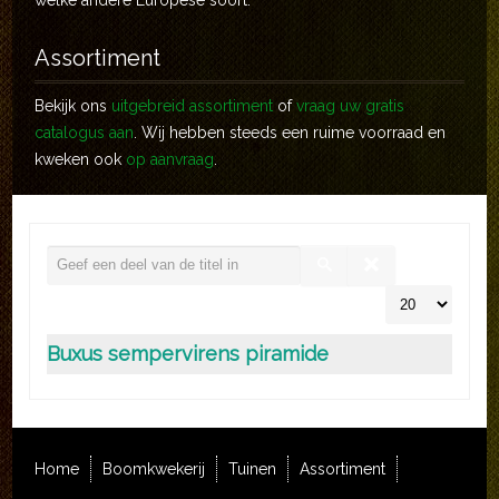
welke andere Europese soort.
Assortiment
Bekijk ons
uitgebreid assortiment
of
vraag uw gratis
catalogus aan
. Wij hebben steeds een ruime voorraad en
kweken ook
op aanvraag
.
Buxus sempervirens piramide
Home
Boomkwekerij
Tuinen
Assortiment