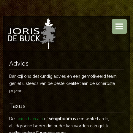
HOME
BOOMKWEKERIJ
TUINEN
ASSORTIMENT
Advies
CONTACT
Dankzij ons deskundig advies en een gemotiveerd team
geniet u steeds van de beste kwaliteit aan de scherpste
prijzen
Taxus
De
Taxus baccata
of
venijnboom
is een winterharde,
altijdgroene boom die ouder kan worden dan gelijk