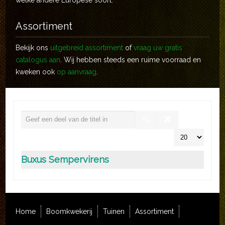
welke andere Europese soort.
Assortiment
Bekijk ons
uitgebreid assortiment
of
vraag uw gratis
catalogus aan
. Wij hebben steeds een ruime voorraad en
kweken ook
op aanvraag
.
Buxus Sempervirens
Home
Boomkwekerij
Tuinen
Assortiment