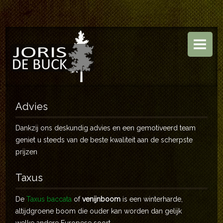
HOME
BOOMKWEKERIJ
TUINEN
ASSORTIMENT
Advies
CONTACT
Dankzij ons deskundig advies en een gemotiveerd team
geniet u steeds van de beste kwaliteit aan de scherpste
prijzen
Taxus
De
Taxus baccata
of
venijnboom
is een winterharde,
altijdgroene boom die ouder kan worden dan gelijk