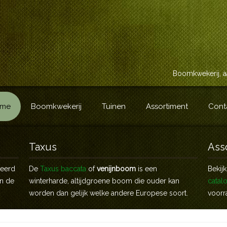
Boomkwekerij, a
me
Boomkwekerij
Tuinen
Assortiment
Cont
Taxus
Ass
veerd
De
Taxus baccata
of
venijnboom
is een
Bekij
an de
winterharde, altijdgroene boom die ouder kan
catal
worden dan gelijk welke andere Europese soort.
voorr