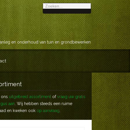
anleg en onderhoud van tuin en grondbewerken
act
ortiment
k ons
uitgebreid assortiment
of
vraag uw gratis
ogus aan
. Wij hebben steeds een ruime
aad en kweken ook
op aanvraag
.