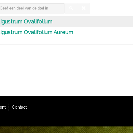
igustrum Ovalifolium
igustrum Ovalifolium Aureum
ent
Contact