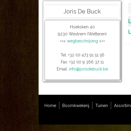
Joris De Buck
L
Hoeksken 40
L
9230 Westrem (Wetteren)
==>
wegbeschrijving
<==
Tel: +32 (0) 473 91 51 56
Fax: +32 (0) 9 366 37 11
Email:
info@jorisdebuck.be
Home
Boomkwekerij
Tuinen
Assortim