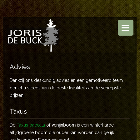
HOME
BOOMKWEKERIJ
TUINEN
ASSORTIMENT
Advies
CONTACT
Dankzij ons deskundig advies en een gemotiveerd team
geniet u steeds van de beste kwaliteit aan de scherpste
prijzen
Taxus
De
Taxus baccata
of
venijnboom
is een winterharde,
altijdgroene boom die ouder kan worden dan gelijk