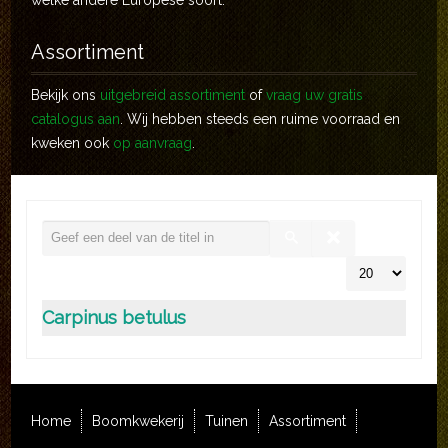
welke andere Europese soort.
Assortiment
Bekijk ons
uitgebreid assortiment
of
vraag uw gratis
catalogus aan
. Wij hebben steeds een ruime voorraad en
kweken ook
op aanvraag
.
Carpinus betulus
Home
Boomkwekerij
Tuinen
Assortiment