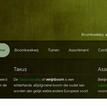
Boomkwekerij, a
me
Boomkwekerij
Tuinen
Assortiment
Cont
Taxus
Ass
veerd
De
Taxus baccata
of
venijnboom
is een
Bekij
an de
winterharde, altijdgroene boom die ouder kan
catal
worden dan gelijk welke andere Europese soort.
voorr