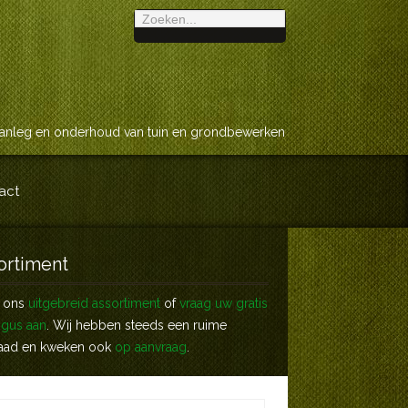
anleg en onderhoud van tuin en grondbewerken
act
ortiment
k ons
uitgebreid assortiment
of
vraag uw gratis
ogus aan
. Wij hebben steeds een ruime
aad en kweken ook
op aanvraag
.