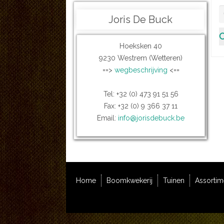
Joris De Buck
C
Hoeksken 40
9230 Westrem (Wetteren)
==>
wegbeschrijving
<==
Tel: +32 (0) 473 91 51 56
Fax: +32 (0) 9 366 37 11
Email:
info@jorisdebuck.be
Home
Boomkwekerij
Tuinen
Assortim