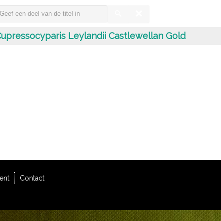
upressocyparis Leylandii Castlewellan Gold
ent
Contact