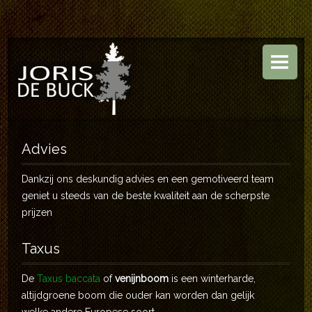
HOME
BOOMKWEKERIJ
TUINEN
ASSORTIMENT
Advies
CONTACT
Dankzij ons deskundig advies en een gemotiveerd team
geniet u steeds van de beste kwaliteit aan de scherpste
prijzen
Taxus
De
Taxus baccata
of
venijnboom
is een winterharde,
altijdgroene boom die ouder kan worden dan gelijk