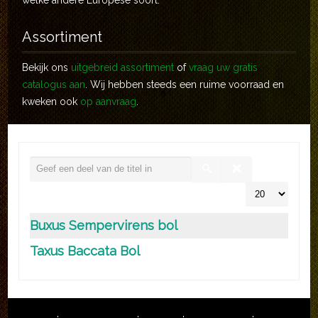
welke andere Europese soort.
Assortiment
Bekijk ons
uitgebreid assortiment
of
vraag uw gratis
catalogus aan
. Wij hebben steeds een ruime voorraad en
kweken ook
op aanvraag
.
Buxus Sempervirens bol
Taxus Baccata Bol